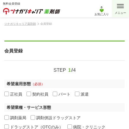
無料会員登録
0
お気に入り
ツナガリキャリア薬剤師
会員登録
会員登録
STEP
1
4
希望雇用形態
（必須）
正社員
契約社員
パート
派遣
希望業種・サービス形態
調剤薬局
調剤併設ドラッグストア
ドラッグストア（OTCのみ）
病院・クリニック